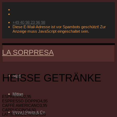
+49 40 98 23 96 98
Diese E-Mail-Adresse ist vor Spambots geschützt! Zur
Anzeige muss JavaScript eingeschaltet sein.
LA SORPRESA
HEISSE GETRÄNKE
Start
Mittag
ESPRESSO
2,95
ESPRESSO DOPPIO
4,95
CAFFÈ AMERICANO
3,95
CAPPUCCINO
4,50
Pizza | Pasta & Co
LATTE MACCHIATO
4,95