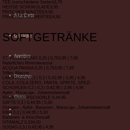
TEE (verschiedene Sorten)
3,75
HEISSE SCHOKOLADE
3,95
FRISCHER MINZTEE
4,50
À La Carte
FRISCHER INGWERTEE
4,50
SOFTGETRÄNKE
Getränke
Aperitivo
ST. PELLEGRINO 0,25 | 0,75
3,95 | 7,65
Natürlichen Mineralwasser
ACQUA PANNA 0,25 | 0,75
3,95 | 7,65
Stilles Wasser
Digestivo
LIMONADEN 0,2 | 0,3 | 0,4
2,95 | 3,95 | 4,95
COLA, COLA ZERO, FANTA, SPRITE, SPEZI
SCHORLEN 0,2 | 0,3 | 0,4
2,95 | 3,95 | 4,95
Apfel-, Maracuja-, Johannisbeersaft
Weine
RHABARBERSCHORLE 0,4
4,95
SÄFTE 0,3 | 0,4
4,95 | 5,50
Orangen-, Apfel-, Bananen-, Maracuja-, Johannisbeersaft
KIBA 0,3 | 0,4
4,95 | 5,50
Bananen- & Kirschensaft
VITAMALZ 0,33
4,00
SODAS 0,3 | 0,4
3,95 | 4,95